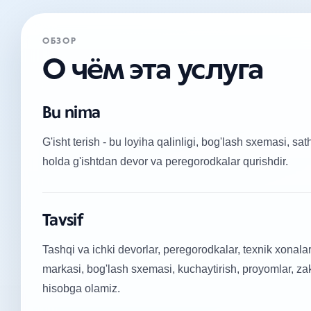
ОБЗОР
О чём эта услуга
Bu nima
G'isht terish - bu loyiha qalinligi, bog'lash sxemasi, sat
holda g'ishtdan devor va peregorodkalar qurishdir.
Tavsif
Tashqi va ichki devorlar, peregorodkalar, texnik xonalar
markasi, bog'lash sxemasi, kuchaytirish, proyomlar, z
hisobga olamiz.