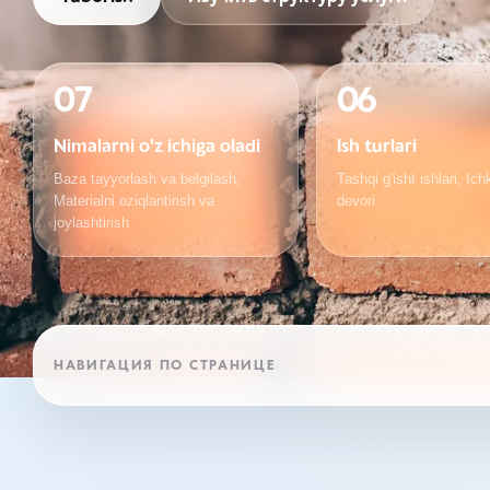
07
06
Nimalarni o'z ichiga oladi
Ish turlari
Baza tayyorlash va belgilash,
Tashqi g'isht ishlari, Ich
Materialni oziqlantirish va
devori
joylashtirish
НАВИГАЦИЯ ПО СТРАНИЦЕ