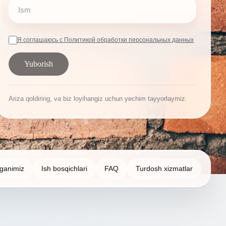
Ism
Telefon
Я соглашаюсь с Политикой обработки персональных данных
Yuborish
Ariza qoldiring, va biz loyihangiz uchun yechim tayyorlaymiz.
otganimiz
Ish bosqichlari
FAQ
Turdosh xizmatlar