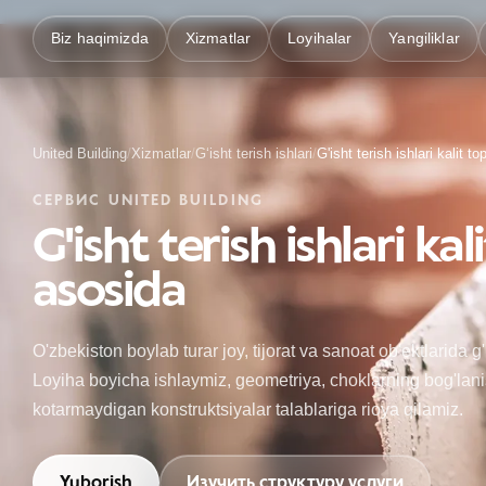
Biz haqimizda
Xizmatlar
Loyihalar
Yangiliklar
United Building
/
Xizmatlar
/
Gʻisht terish ishlari
/
G'isht terish ishlari kalit t
СЕРВИС UNITED BUILDING
G'isht terish ishlari kal
asosida
O'zbekiston boylab turar joy, tijorat va sanoat ob'ektlarida g'
Loyiha boyicha ishlaymiz, geometriya, choklarning bog'lan
kotarmaydigan konstruktsiyalar talablariga rioya qilamiz.
Yuborish
Изучить структуру услуги