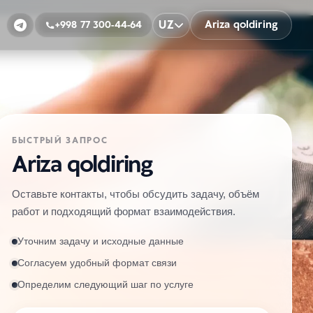
UZ
Ariza qoldiring
+998 77 300-44-64
БЫСТРЫЙ ЗАПРОС
Ariza qoldiring
Оставьте контакты, чтобы обсудить задачу, объём
работ и подходящий формат взаимодействия.
Уточним задачу и исходные данные
Согласуем удобный формат связи
Определим следующий шаг по услуге