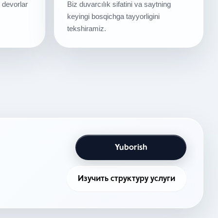
 devorlar
Biz duvarcılık sifatini va saytning
keyingi bosqichga tayyorligini
tekshiramiz.
Yuborish
Изучить структуру услуги