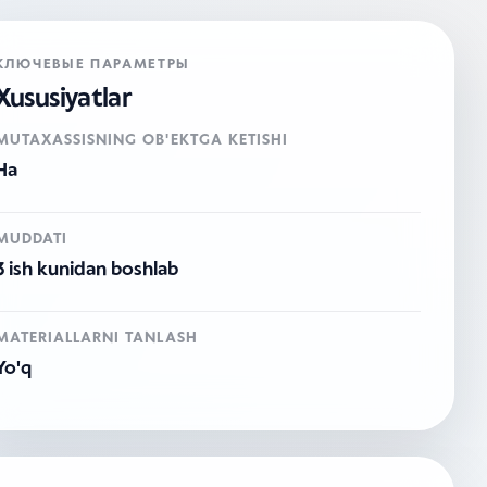
КЛЮЧЕВЫЕ ПАРАМЕТРЫ
Xususiyatlar
MUTAXASSISNING OB'EKTGA KETISHI
Ha
MUDDATI
3 ish kunidan boshlab
MATERIALLARNI TANLASH
Yo'q