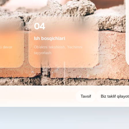
04
Ish bosqichlari
ki devor
Ob'ektni tekshirish, Yechimni
tayyorlash
Tavsif
Biz taklif qilay