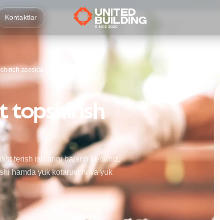
Kontaktlar
opshirish asosida
it topshirish
isht terish ishlarini bajarib beramiz.
ishi hamda yuk kotaruvchi va yuk