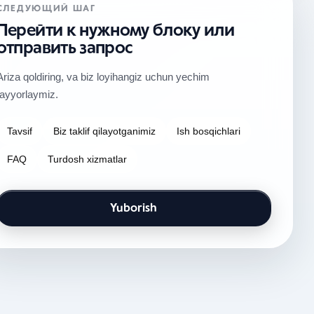
СЛЕДУЮЩИЙ ШАГ
Перейти к нужному блоку или
отправить запрос
Ariza qoldiring, va biz loyihangiz uchun yechim
tayyorlaymiz.
Tavsif
Biz taklif qilayotganimiz
Ish bosqichlari
FAQ
Turdosh xizmatlar
Yuborish