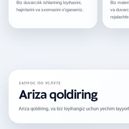
Biz duvarcılık ishlarining loyihasini,
Biz materi
hajmlarini va sxemasini o'rganamiz.
va duvarcı
rejalashti
ЗАПРОС ПО УСЛУГЕ
Ariza qoldiring
Ariza qoldiring, va biz loyihangiz uchun yechim tayyor