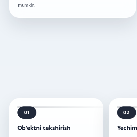
mumkin.
01
02
Ob'ektni tekshirish
Yechim