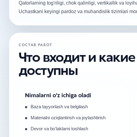
Qatorlarning tog'riligi, chok qalinligi, vertikallik va lo
Uchastkani keyingi pardoz va muhandislik tizimlari mon
СОСТАВ РАБОТ
Что входит и каки
доступны
Nimalarni o'z ichiga oladi
Baza tayyorlash va belgilash
Materialni oziqlantirish va joylashtirish
Devor va bo'laklarni toshlash