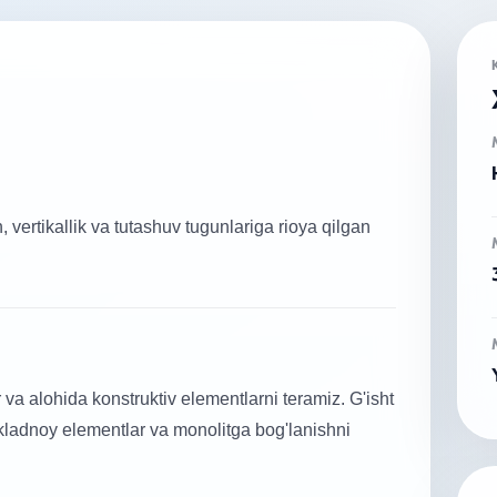
h, vertikallik va tutashuv tugunlariga rioya qilgan
 va alohida konstruktiv elementlarni teramiz. G'isht
akladnoy elementlar va monolitga bog'lanishni