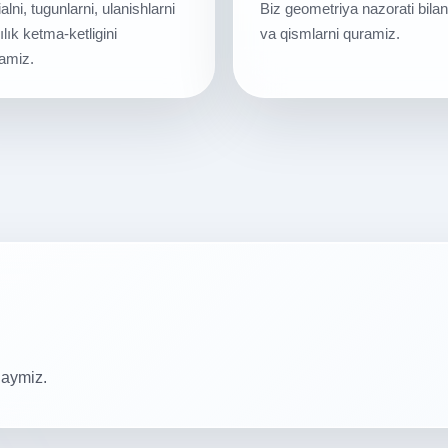
alni, tugunlarni, ulanishlarni
Biz geometriya nazorati bilan
lık ketma-ketligini
va qismlarni quramiz.
ramiz.
laymiz.