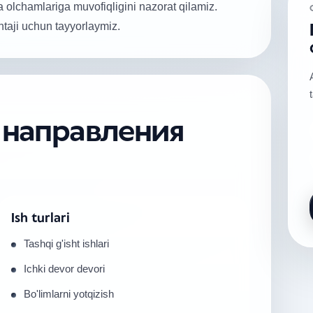
yiha olchamlariga muvofiqligini nazorat qilamiz.
taji uchun tayyorlaymiz.
е направления
Ish turlari
Tashqi g'isht ishlari
Ichki devor devori
Bo'limlarni yotqizish