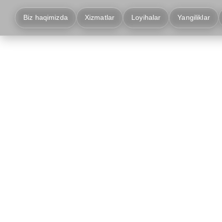
Biz haqimizda
Xizmatlar
Loyihalar
Yangiliklar
G'isht ishlari