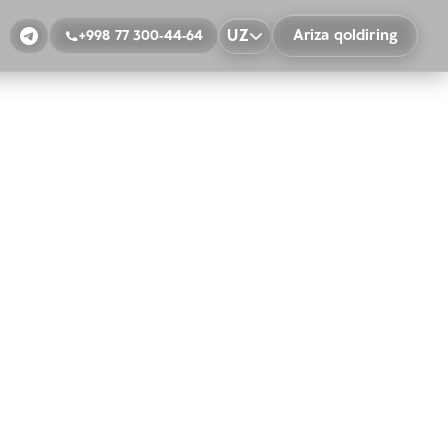
UZ
Ariza qoldiring
+998 77 300-44-64
sh