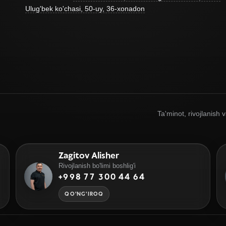
Ulug'bek ko'chasi, 50-uy, 36-xonadon
Ta'minot, rivojlanish
Zagitov Alisher
Rivojlanish bo'limi boshlig'i
+998 77 300 44 64
QO'NG'IROQ