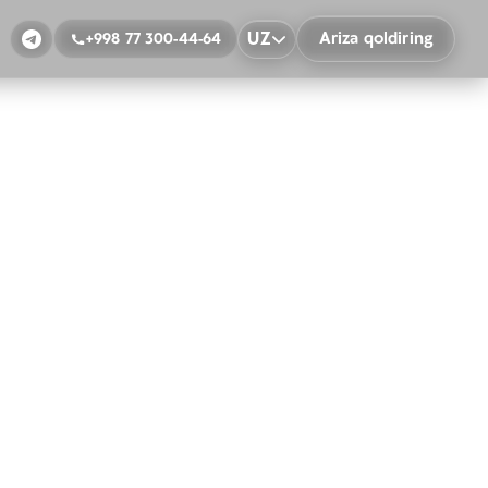
UZ
Ariza qoldiring
+998 77 300-44-64
1