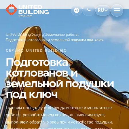
RU
United Building
/
Услуги
/
Земельные работы
/
Подготовка котлованов и земельной подушки под ключ
СЕРВИС UNITED BUILDING
Подготовка
котлованов и
земельной подушки
под ключ
Готовим площадку под фундаментные и монолитные
работы: разрабатываем котлован, вывозим грунт,
выполняем обратную засыпку и устройство подушки.