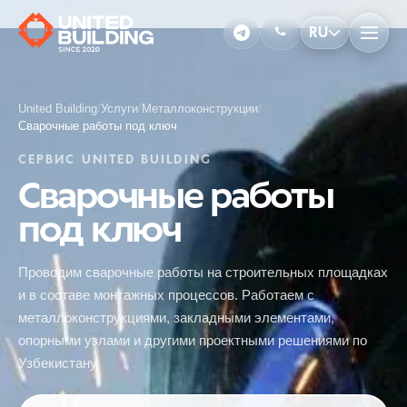
RU
United Building
/
Услуги
/
Металлоконструкции
/
Сварочные работы под ключ
СЕРВИС UNITED BUILDING
Сварочные работы
под ключ
Проводим сварочные работы на строительных площадках
и в составе монтажных процессов. Работаем с
металлоконструкциями, закладными элементами,
опорными узлами и другими проектными решениями по
Узбекистану.