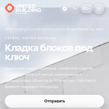
RU
United Building
/
Услуги
/
Кладочные работы
/
Кладка блоков под ключ
СЕРВИС UNITED BUILDING
Кладка блоков под
ключ
Выполняем кладку газоблоков, пеноблоков и других
стеновых блоков для жилых, коммерческих и
промышленных объектов по Узбекистану. Работаем в
формате подряда и генподряда.
Отправить