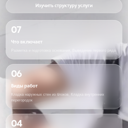
Изучить структуру услуги
07
Что включает
Разметка и подготовка основания, Выведение первого ряда
06
Виды работ
Кладка наружных стен из блоков, Кладка внутренних
перегородок
04