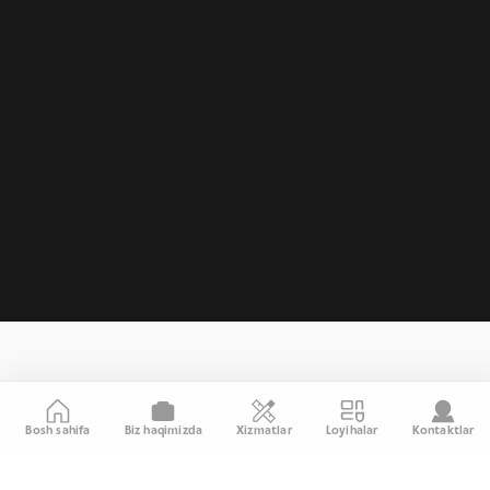
Bosh sahifa
Biz haqimizda
Xizmatlar
Loyihalar
Kontaktlar