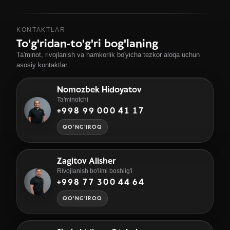
KONTAKTLAR
To'g'ridan-to'g'ri bog'laning
Ta'minot, rivojlanish va hamkorlik bo'yicha tezkor aloqa uchun
asosiy kontaktlar.
Nomozbek Hidoyatov
Ta'minotchi
+998 99 000 41 17
QO'NG'IROQ
Zagitov Alisher
Rivojlanish bo'limi boshlig'i
+998 77 300 44 64
QO'NG'IROQ