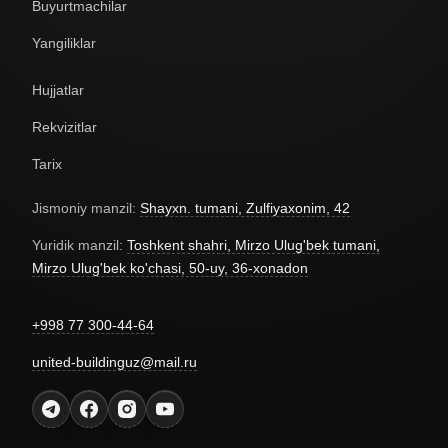
Buyurtmachilar
Yangiliklar
Hujjatlar
Rekvizitlar
Tarix
Jismoniy manzil:
Shayxn. tumani, Zulfiyaxonim, 42
Yuridik manzil:
Toshkent shahri, Mirzo Ulug'bek tumani,
Mirzo Ulug'bek ko'chasi, 50-uy, 36-xonadon
+998 77 300-44-64
united-buildinguz@mail.ru