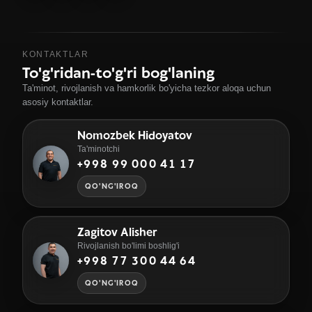
KONTAKTLAR
To'g'ridan-to'g'ri bog'laning
Ta'minot, rivojlanish va hamkorlik bo'yicha tezkor aloqa uchun
asosiy kontaktlar.
Nomozbek Hidoyatov
Ta'minotchi
+998 99 000 41 17
QO'NG'IROQ
Zagitov Alisher
Rivojlanish bo'limi boshlig'i
+998 77 300 44 64
QO'NG'IROQ