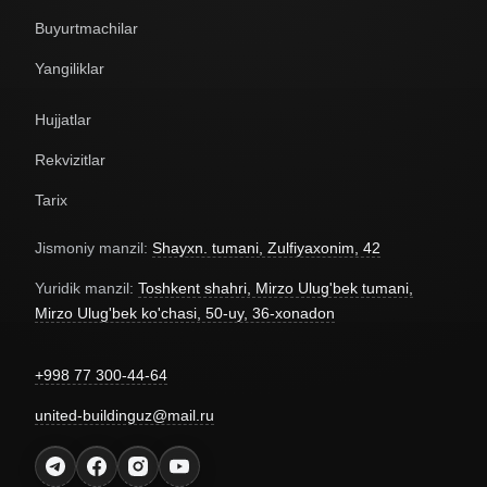
Buyurtmachilar
Yangiliklar
Hujjatlar
Rekvizitlar
Tarix
Jismoniy manzil:
Shayxn. tumani, Zulfiyaxonim, 42
Yuridik manzil:
Toshkent shahri, Mirzo Ulug'bek tumani,
Mirzo Ulug'bek ko'chasi, 50-uy, 36-xonadon
+998 77 300-44-64
united-buildinguz@mail.ru