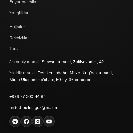
Buyurtmachilar
Yangiliklar
Hujjatlar
Rekvizitlar
Tarix
Jismoniy manzil:
Shayxn. tumani, Zulfiyaxonim, 42
Yuridik manzil:
Toshkent shahri, Mirzo Ulug'bek tumani,
Mirzo Ulug'bek ko'chasi, 50-uy, 36-xonadon
+998 77 300-44-64
united-buildinguz@mail.ru