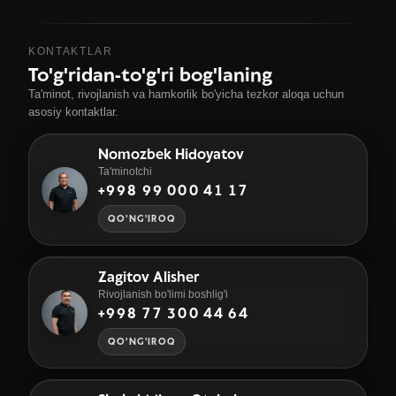
KONTAKTLAR
To'g'ridan-to'g'ri bog'laning
Ta'minot, rivojlanish va hamkorlik bo'yicha tezkor aloqa uchun
asosiy kontaktlar.
Nomozbek Hidoyatov
Ta'minotchi
+998 99 000 41 17
QO'NG'IROQ
Zagitov Alisher
Rivojlanish bo'limi boshlig'i
+998 77 300 44 64
QO'NG'IROQ